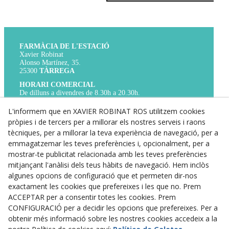
FARMÀCIA DE L'ESTACIÓ
Xavier Robinat
Alonso Martínez, 35.
25300
TÀRREGA
HORARI COMERCIAL
De dilluns a divendres de 8.30h a 20.30h.
Dissabtes de 9h a 14h.
TELÈFON
L'informem que en XAVIER ROBINAT ROS utilitzem cookies
Per a qualsevol cosa que necessitis,
pròpies i de tercers per a millorar els nostres serveis i raons
truca’ns al 973 31 01 17.
tècniques, per a millorar la teva experiència de navegació, per a
WHATS APP
emmagatzemar les teves preferències i, opcionalment, per a
Si no és urgent, pots contactar amb nosaltres
mostrar-te publicitat relacionada amb les teves preferències
a través del nostre WhatsApp 673 843 607
mitjançant l'anàlisi dels teus hàbits de navegació. Hem inclòs
algunes opcions de configuració que et permeten dir-nos
Avís Legal
exactament les cookies que prefereixes i les que no. Prem
ACCEPTAR per a consentir totes les cookies. Prem
Política de Privacitat
CONFIGURACIÓ per a decidir les opcions que prefereixes. Per a
obtenir més informació sobre les nostres cookies accedeix a la
Política de Cookies