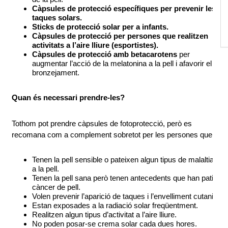
Càpsules de protecció específiques per prevenir les 
taques solars.
Sticks de protecció solar per a infants.
Càpsules de protecció per persones que realitzen 
activitats a l’aire lliure (esportistes).
Càpsules de protecció amb betacarotens
 per 
augmentar l’acció de la melatonina a la pell i afavorir el 
bronzejament.
Quan és necessari prendre-les?
Tothom pot prendre càpsules de fotoprotecció, però es 
recomana com a complement sobretot per les persones que:
Tenen la pell sensible o pateixen algun tipus de malaltia 
a la pell.
Tenen la pell sana però tenen antecedents que han patit 
càncer de pell.
Volen prevenir l’aparició de taques i l’envelliment cutani.
Estan exposades a la radiació solar freqüentment.
Realitzen algun tipus d’activitat a l’aire lliure.
No poden posar-se crema solar cada dues hores.