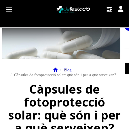
Toggle
Toggle navigation
Blog
Càpsules de fotoprotecció solar: què són i per a què serveixen?
Càpsules de
fotoprotecció
solar: què són i per
a què serveixen?