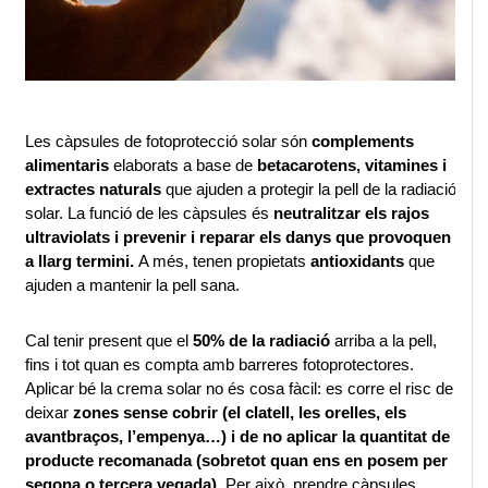
Les càpsules de fotoprotecció solar són 
complements 
alimentaris 
elaborats a base de 
betacarotens, vitamines i 
extractes naturals
 que ajuden a protegir la pell de la radiació 
solar. La funció de les càpsules és 
neutralitzar els rajos 
ultraviolats i prevenir i reparar els danys que provoquen 
a llarg termini. 
A més, tenen propietats 
antioxidants
 que 
ajuden a mantenir la pell sana.
Cal tenir present que el
 50% de la radiació
 arriba a la pell, 
fins i tot quan es compta amb barreres fotoprotectores. 
Aplicar bé la crema solar no és cosa fàcil: es corre el risc de 
deixar 
zones sense cobrir (el clatell, les orelles, els 
avantbraços, l’empenya…) i de no aplicar la quantitat de 
producte recomanada (sobretot quan ens en posem per 
segona o tercera vegada)
. Per això, prendre càpsules 