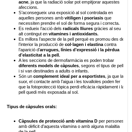
acne
, ja que la radiació solar pot empitjorar aquestes 
afeccions. 
S’aconsegueix una exposició al sol controlada en 
aquelles persones amb 
vitiligen i psoriasis
 que 
necessiten prendre el sol de forma segura i correcta.
Es redueix l’acció dels
 radicals lliures
 gràcies al seu 
alt contingut en 
vitamines i antioxidants. 
Es millora l’aspecte de la pell perquè es promou des de 
l’interior la producció de 
col·lagen i elastina
 contra 
l’aparició d’
arrugues, línies d’expressió i la pèrdua 
d’elasticitat a la pell.
A les seccions de dermofarmàcia es poden trobar 
diferents models de càpsules
, segons el tipus de pell 
i si van destinades a adults o infants.
Són un 
complement ideal per a esportistes
, ja que la 
suor, el contacte amb l’aigua i les tovalloles poden fer 
que la fotoprotecció tòpica perdi eficàcia ràpidament i la 
pell quedi més exposada al sol.
Tipus de càpsules orals:
Càpsules de protecció amb vitamina D
 per persones 
amb dèficit d’aquesta vitamina o amb alguna malaltia 
de la pell.