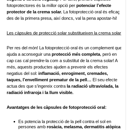
fotoprotectores és la millor opció per 
potenciar l’efecte 
protector de la crema solar.
 La fotoprotecció oral és eficaç 
des de la primera presa, així doncs, val la pena apostar-hi!
Les càpsules de protecció solar substitueixen la crema solar?
Per res del món! La fotoprotecció oral és un complement que 
ajuda a aconseguir una 
protecció més completa
, però en 
cap cas cal prendre-la com a substitut de la crema solar! A 
més, aquests productes ajuden a prevenir els efectes 
negatius del sol:
 inflamació, enrogiment, cremades, 
taques, l’envelliment prematur de la pell…
 El seu efecte 
actua des que s’ingereix contra
 la radiació ultraviolada, la 
radiació infraroja i la llum visible.
Avantatges de les càpsules de fotoprotecció oral:
Es potencia la protecció de la pell contra el sol en 
persones amb
 rosàcia, melasma, dermatitis atòpica i 