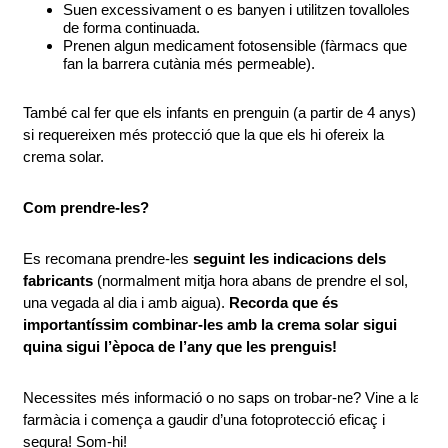
Suen excessivament o es banyen i utilitzen tovalloles 
de forma continuada.
Prenen algun medicament fotosensible (fàrmacs que 
fan la barrera cutània més permeable).
També cal fer que els infants en prenguin (a partir de 4 anys) 
si requereixen més protecció que la que els hi ofereix la 
crema solar.
Com prendre-les?
Es recomana prendre-les 
seguint les indicacions dels 
fabricants
 (normalment mitja hora abans de prendre el sol, 
una vegada al dia i amb aigua). 
Recorda que és 
importantíssim combinar-les amb la crema solar sigui 
quina sigui l’època de l’any que les prenguis! 
Necessites més informació o no saps on trobar-ne? Vine a la 
farmàcia i comença a gaudir d’una fotoprotecció eficaç i 
segura! Som-hi! 