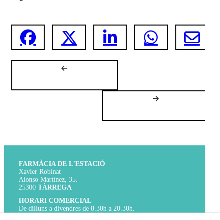
FARMÀCIA DE L'ESTACIÓ
Xavier Robinat
Alonso Martínez, 35.
25300
TÀRREGA
HORARI COMERCIAL
De dilluns a divendres de 8.30h a 20.30h.
Dissabtes de 9h a 14h.