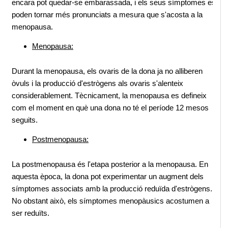
encara pot quedar-se embarassada, i els seus símptomes es 
poden tornar més pronunciats a mesura que s'acosta a la 
menopausa.
Menopausa:
Durant la menopausa, els ovaris de la dona ja no alliberen 
òvuls i la producció d'estrògens als ovaris s'alenteix 
considerablement. Tècnicament, la menopausa es defineix 
com el moment en què una dona no té el període 12 mesos 
seguits.
Postmenopausa:
La postmenopausa és l'etapa posterior a la menopausa. En 
aquesta època, la dona pot experimentar un augment dels 
símptomes associats amb la producció reduïda d'estrògens. 
No obstant això, els símptomes menopàusics acostumen a 
ser reduïts.