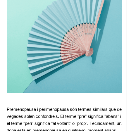
Premenopausa i perimenopausa són termes similars que de 
vegades solen confondre's. El terme "pre" significa "abans" i 
el terme "peri" significa "al voltant" o "prop". Tècnicament, una 
dona està en premenopausa en qualsevol moment abans 