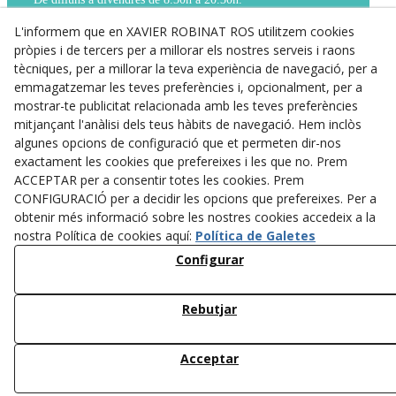
Dissabtes de 9h a 14h.
TELÈFON
L'informem que en XAVIER ROBINAT ROS utilitzem cookies
Per a qualsevol cosa que necessitis,
pròpies i de tercers per a millorar els nostres serveis i raons
truca’ns al 973 31 01 17.
tècniques, per a millorar la teva experiència de navegació, per a
WHATS APP
emmagatzemar les teves preferències i, opcionalment, per a
Si no és urgent, pots contactar amb nosaltres
mostrar-te publicitat relacionada amb les teves preferències
a través del nostre WhatsApp 673 843 607
mitjançant l'anàlisi dels teus hàbits de navegació. Hem inclòs
algunes opcions de configuració que et permeten dir-nos
Avís Legal
exactament les cookies que prefereixes i les que no. Prem
ACCEPTAR per a consentir totes les cookies. Prem
Política de Privacitat
CONFIGURACIÓ per a decidir les opcions que prefereixes. Per a
obtenir més informació sobre les nostres cookies accedeix a la
Política de Cookies
nostra Política de cookies aquí:
Política de Galetes
Configurar
Rebutjar
Acceptar
© 08/2026 ROROFARM, S.L. - Tots els drets reservats.