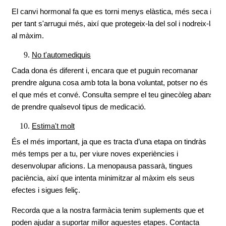
El canvi hormonal fa que es torni menys elàstica, més seca i 
per tant s'arrugui més, així que protegeix-la del sol i nodreix-la 
al màxim.
No t'automediquis
Cada dona és diferent i, encara que et puguin recomanar 
prendre alguna cosa amb tota la bona voluntat, potser no és 
el que més et convé. Consulta sempre el teu ginecòleg abans 
de prendre qualsevol tipus de medicació.
Estima't molt
És el més important, ja que es tracta d’una etapa on tindràs 
més temps per a tu, per viure noves experiències i 
desenvolupar aficions. La menopausa passarà, tingues 
paciència, així que intenta minimitzar al màxim els seus 
efectes i sigues feliç.
Recorda que a la nostra farmàcia tenim suplements que et 
poden ajudar a suportar millor aquestes etapes. Contacta 