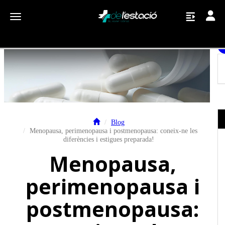
Toggle
Toggle navigation
Blog
Menopausa, perimenopausa i postmenopausa: coneix-ne les
diferències i estigues preparada!
Menopausa,
perimenopausa i
postmenopausa: