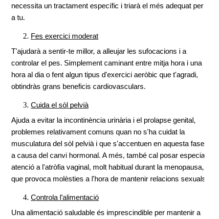
necessita un tractament específic i triarà el més adequat per 
a tu.
Fes exercici moderat
T'ajudarà a sentir-te millor, a alleujar les sufocacions i a 
controlar el pes. Simplement caminant entre mitja hora i una 
hora al dia o fent algun tipus d'exercici aeròbic que t'agradi, 
obtindràs grans beneficis cardiovasculars.
Cuida el sòl pelvià
Ajuda a evitar la incontinència urinària i el prolapse genital, 
problemes relativament comuns quan no s'ha cuidat la 
musculatura del sòl pelvià i que s'accentuen en aquesta fase 
a causa del canvi hormonal. A més, també cal posar especial 
atenció a l'atròfia vaginal, molt habitual durant la menopausa, 
que provoca molèsties a l'hora de mantenir relacions sexuals.
Controla l’alimentació
Una alimentació saludable és imprescindible per mantenir a 