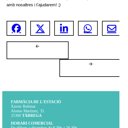
amb nosaltres i t'ajudarem! ;)
FARMÀCIA DE L'ESTACIÓ
Xavier Robinat
Alonso Martínez, 35.
25300
TÀRREGA
HORARI COMERCIAL
De dilluns a divendres de 8.30h a 20.30h.