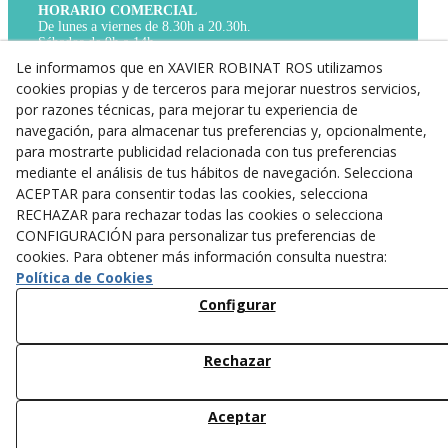
HORARIO COMERCIAL
De lunes a viernes de 8.30h a 20.30h.
Sábados de 9h a 14h.
TELÉFONO
Le informamos que en XAVIER ROBINAT ROS utilizamos
Para cualquier cosa que necesites,
cookies propias y de terceros para mejorar nuestros servicios,
llamanos al 973 31 01 17.
por razones técnicas, para mejorar tu experiencia de
WHATS APP
navegación, para almacenar tus preferencias y, opcionalmente,
Si no es urgente, puedes contactar con nosotros
para mostrarte publicidad relacionada con tus preferencias
a través de nuestro WhatsApp 673 843 607
mediante el análisis de tus hábitos de navegación. Selecciona
ACEPTAR para consentir todas las cookies, selecciona
Aviso Legal
RECHAZAR para rechazar todas las cookies o selecciona
Política de Privacidad
CONFIGURACIÓN para personalizar tus preferencias de
cookies. Para obtener más información consulta nuestra:
Política de Cookies
Política de Cookies
Configurar
Rechazar
Aceptar
© 08/2026 ROROFARM, S.L. - Todos los derechos reservados.