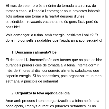
El mes de setembre és sinònim de tornada a la rutina, de 
tornar a casa i a l'escola i començar nous projectes laborals. 
Tots sabem què tornar a la realitat després d'unes 
esplèndides i relaxants vacances no és gens fàcil, però és 
possible!
Vols començar la rutina  amb energia, positivitat i salut? Et 
donem 5 consells saludables que t'ajudaran a aconseguir-ho!
Descansa i alimenta't bé
El descans i l'alimentació són dos factors que no pots oblidar 
durant els primers dies de tornada a la feina. Intenta dormir 
més de 7 hores al dia i consumeix aliments saludables que 
t'aportin energia. Si ho necessites, pots organitzar-te un menú 
setmanal a principis de setmana!
Organitza la teva agenda del dia
Anar amb presses i sense organització a la feina no és una 
bona opció, i menys durant les primeres setmanes. Si no 