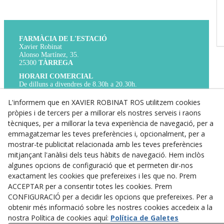
FARMÀCIA DE L'ESTACIÓ
Xavier Robinat
Alonso Martínez, 35.
25300
TÀRREGA
HORARI COMERCIAL
De dilluns a divendres de 8.30h a 20.30h.
Dissabtes de 9h a 14h.
TELÈFON
L'informem que en XAVIER ROBINAT ROS utilitzem cookies
Per a qualsevol cosa que necessitis,
pròpies i de tercers per a millorar els nostres serveis i raons
truca’ns al 973 31 01 17.
tècniques, per a millorar la teva experiència de navegació, per a
WHATS APP
emmagatzemar les teves preferències i, opcionalment, per a
Si no és urgent, pots contactar amb nosaltres
mostrar-te publicitat relacionada amb les teves preferències
a través del nostre WhatsApp 673 843 607
mitjançant l'anàlisi dels teus hàbits de navegació. Hem inclòs
algunes opcions de configuració que et permeten dir-nos
Avís Legal
exactament les cookies que prefereixes i les que no. Prem
ACCEPTAR per a consentir totes les cookies. Prem
Política de Privacitat
CONFIGURACIÓ per a decidir les opcions que prefereixes. Per a
obtenir més informació sobre les nostres cookies accedeix a la
Política de Cookies
nostra Política de cookies aquí:
Política de Galetes