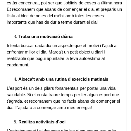
estàs concentrat, pot ser que t'oblidis de coses a última hora. 
Et recomanem que abans de començar el dia, et preparis una 
llista al bloc de notes del mòbil amb totes les coses 
importants que has de dur a terme durant el dia!
Troba una motivació diària
Intenta buscar cada dia un aspecte que et motivi i t'ajudi a 
enfrontar millor el dia. Marca't un petit objectiu diari i 
realitzable que pugui apuntalar la teva autoestima al 
capdamunt.
Aixeca't amb una rutina d'exercicis matinals
L'esport és un dels pilars fonamentals per portar una vida 
saludable. Si et costa traure temps per fer algun esport que 
t'agrada, et recomanem que ho facis abans de començar el 
dia. T'ajudarà a començar amb més energia!
Realitza activitats d'oci
L'entreteniment i el descans són les dues coses que més 