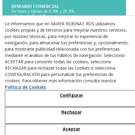
HORARIO COMERCIAL
De lunes a viernes de 8.30h a 20.30h.
Sábados de 9h a 14h.
TELÉFONO
Le informamos que en XAVIER ROBINAT ROS utilizamos
Para cualquier cosa que necesites,
cookies propias y de terceros para mejorar nuestros servicios,
llamanos al 973 31 01 17.
por razones técnicas, para mejorar tu experiencia de
WHATS APP
navegación, para almacenar tus preferencias y, opcionalmente,
Si no es urgente, puedes contactar con nosotros
para mostrarte publicidad relacionada con tus preferencias
a través de nuestro WhatsApp 673 843 607
mediante el análisis de tus hábitos de navegación. Selecciona
ACEPTAR para consentir todas las cookies, selecciona
Aviso Legal
RECHAZAR para rechazar todas las cookies o selecciona
Política de Privacidad
CONFIGURACIÓN para personalizar tus preferencias de
cookies. Para obtener más información consulta nuestra:
Política de Cookies
Política de Cookies
Configurar
Rechazar
Aceptar
© 08/2026 ROROFARM, S.L. - Todos los derechos reservados.