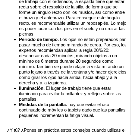
se trabaja con el ordenador, la espalda tiene que estar 
recta sobre el respaldo de la silla, de forma que se 
forme un ángulo recto con los muslos, así como entre 
el brazo y el antebrazo. Para conseguir este ángulo 
recto, es recomendable utilizar un reposapiés. Lo mejor 
es poder tocar con los pies en el suelo y no cruzar las 
piernas.
Periodo de tiempo.
 Los ojos no están preparados para 
pasar mucho de tiempo mirando de cerca. Por eso, los 
expertos recomiendan aplicar la regla 20/6/20: 
descansar cada 20 minutos, mirando objetos a un 
mínimo de 6 metros durante 20 segundos como 
mínimo. También se puede relajar la vista mirando un 
punto lejano a través de la ventana y/o hacer ejercicios 
como girar los ojos hacia arriba, hacia abajo y a la 
derecha y a la izquierda.
Iluminación. 
El lugar de trabajo tiene que estar  
iluminado para evitar la brillantez y reflejos sobre las 
pantallas.
Medidas de la pantalla: 
hay que evitar el uso 
continuado de móviles o tablets dado que las pantallas 
pequeñas incrementan la fatiga visual.
¿Y tú? ¿Pones en práctica estos consejos cuando utilizas el 