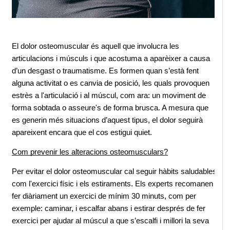
El dolor osteomuscular és aquell que involucra les 
articulacions i músculs i que acostuma a aparèixer a causa 
d’un desgast o traumatisme. Es formen quan s’està fent 
alguna activitat o es canvia de posició, les quals provoquen 
estrès a l'articulació i al múscul, com ara: un moviment de 
forma sobtada o asseure's de forma brusca. A mesura que 
es generin més situacions d’aquest tipus, el dolor seguirà 
apareixent encara que el cos estigui quiet.
Com prevenir les alteracions osteomusculars?
Per evitar el dolor osteomuscular cal seguir hàbits saludables 
com l'exercici físic i els estiraments. Els experts recomanen 
fer diàriament un exercici de mínim 30 minuts, com per 
exemple: caminar, i escalfar abans i estirar després de fer 
exercici per ajudar al múscul a que s’escalfi i millori la seva 