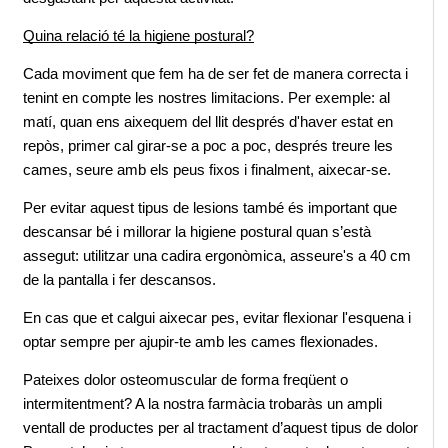
Quina relació té la higiene postural?
Cada moviment que fem ha de ser fet de manera correcta i 
tenint en compte les nostres limitacions. Per exemple: al 
matí, quan ens aixequem del llit després d'haver estat en 
repòs, primer cal girar-se a poc a poc, després treure les 
cames, seure amb els peus fixos i finalment, aixecar-se.
Per evitar aquest tipus de lesions també és important que 
descansar bé i millorar la higiene postural quan s’està 
assegut: utilitzar una cadira ergonòmica, asseure's a 40 cm 
de la pantalla i fer descansos.
En cas que et calgui aixecar pes, evitar flexionar l'esquena i 
optar sempre per ajupir-te amb les cames flexionades.
Pateixes dolor osteomuscular de forma freqüent o 
intermitentment? A la nostra farmàcia trobaràs un ampli 
ventall de productes per al tractament d’aquest tipus de dolor. 