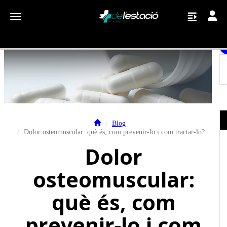
Toggle
Toggle navigation
Blog
Dolor osteomuscular: què és, com prevenir-lo i com tractar-lo?
Dolor
osteomuscular:
què és, com
prevenir-lo i com