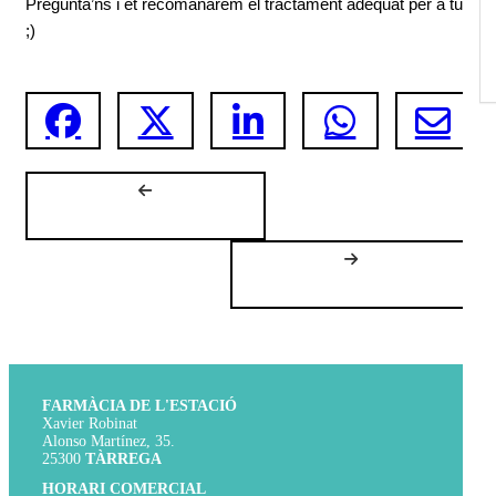
Pregunta’ns i et recomanarem el tractament adequat per a tu! 
;)
FARMÀCIA DE L'ESTACIÓ
Xavier Robinat
Alonso Martínez, 35.
25300
TÀRREGA
HORARI COMERCIAL