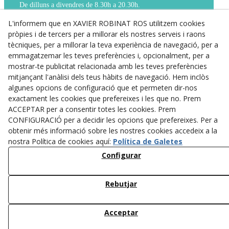
De dilluns a divendres de 8.30h a 20.30h.
Dissabtes de 9h a 14h.
TELÈFON
L'informem que en XAVIER ROBINAT ROS utilitzem cookies
Per a qualsevol cosa que necessitis,
pròpies i de tercers per a millorar els nostres serveis i raons
truca’ns al 973 31 01 17.
tècniques, per a millorar la teva experiència de navegació, per a
WHATS APP
emmagatzemar les teves preferències i, opcionalment, per a
Si no és urgent, pots contactar amb nosaltres
mostrar-te publicitat relacionada amb les teves preferències
a través del nostre WhatsApp 673 843 607
mitjançant l'anàlisi dels teus hàbits de navegació. Hem inclòs
algunes opcions de configuració que et permeten dir-nos
Avís Legal
exactament les cookies que prefereixes i les que no. Prem
ACCEPTAR per a consentir totes les cookies. Prem
Política de Privacitat
CONFIGURACIÓ per a decidir les opcions que prefereixes. Per a
obtenir més informació sobre les nostres cookies accedeix a la
Política de Cookies
nostra Política de cookies aquí:
Política de Galetes
Configurar
Rebutjar
Acceptar
© 08/2026 ROROFARM, S.L. - Tots els drets reservats.