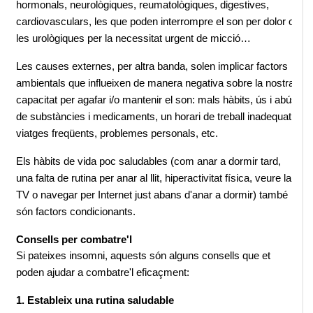
hormonals, neurològiques, reumatològiques, digestives, 
cardiovasculars, les que poden interrompre el son per dolor o 
les urològiques per la necessitat urgent de micció…
Les causes externes, per altra banda, solen implicar factors 
ambientals que influeixen de manera negativa sobre la nostra 
capacitat per agafar i/o mantenir el son: mals hàbits, ús i abús 
de substàncies i medicaments, un horari de treball inadequat, 
viatges freqüents, problemes personals, etc.
Els hàbits de vida poc saludables (com anar a dormir tard, 
una falta de rutina per anar al llit, hiperactivitat física, veure la 
TV o navegar per Internet just abans d'anar a dormir) també 
són factors condicionants.
Consells per combatre'l
Si pateixes insomni, aquests són alguns consells que et 
poden ajudar a combatre'l eficaçment:
1. Estableix una rutina saludable