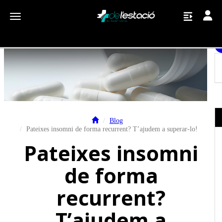
Toggle
Toggle navigation
Blog
Pateixes insomni de forma recurrent? T’ajudem a superar-lo!
Pateixes insomni
de forma
recurrent?
T’ajudem a