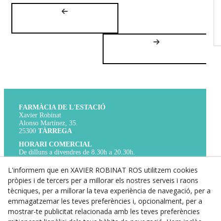
FARMÀCIA DE L'ESTACIÓ
Xavier Robinat
Alonso Martínez, 35.
25300
TÀRREGA
HORARI COMERCIAL
De dilluns a divendres de 8.30h a 20.30h.
Dissabtes de 9h a 14h.
TELÈFON
L'informem que en XAVIER ROBINAT ROS utilitzem cookies
Per a qualsevol cosa que necessitis,
pròpies i de tercers per a millorar els nostres serveis i raons
truca’ns al 973 31 01 17.
tècniques, per a millorar la teva experiència de navegació, per a
WHATS APP
emmagatzemar les teves preferències i, opcionalment, per a
Si no és urgent, pots contactar amb nosaltres
mostrar-te publicitat relacionada amb les teves preferències
a través del nostre WhatsApp 673 843 607